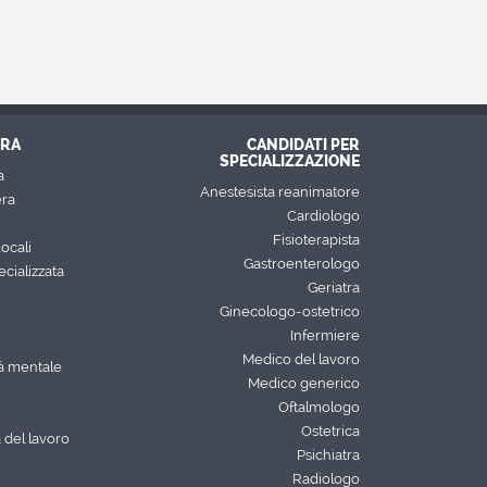
URA
CANDIDATI PER
SPECIALIZZAZIONE
a
Anestesista reanimatore
era
Cardiologo
Fisioterapista
ocali
Gastroenterologo
cializzata
Geriatra
Ginecologo-ostetrico
Infermiere
Medico del lavoro
tà mentale
Medico generico
Oftalmologo
Ostetrica
 del lavoro
Psichiatra
Radiologo