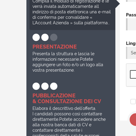
Compila il modulo di registrazione e le
verrà inviata automaticamente all
indirizzo di posta elettronica una e-mail
Pas
di conferma per convalidare «
L'Account Azienda » sulla piattaforma..
Ling
PRESENTAZIONE
Se
Presenta la struttura e lascia le
informazioni necessarie.Potete
aggiungere un foto e/o un logo alla
vostra presentazione.
PUBBLICAZIONE
& CONSULTAZIONE DEI CV
Elabora il descrittivo dell'offerta.
I candidati possono così contattare
direttamente.Potete accedere anche
alla nostra banca dati di CV e
contattare direttamente i
professionisti della salute europei