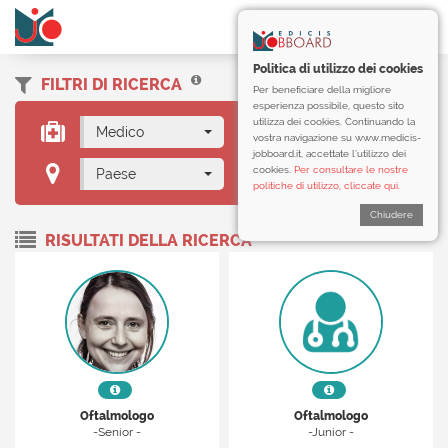
Politica di utilizzo dei cookies
FILTRI DI RICERCA
Per beneficiare della migliore
esperienza possibile, questo sito
utilizza dei cookies. Continuando la
Medico
Oftalmologo
vostra navigazione su www.medicis-
jobboard.it, accettate l’utilizzo dei
cookies.
Per consultare le nostre
Paese
politiche di utilizzo, cliccate qui.
Chiudere
RISULTATI DELLA RICERCA
Oftalmologo
Oftalmologo
-Senior -
-Junior -