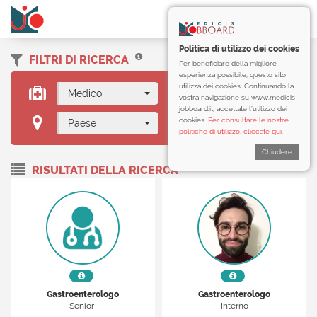
Politica di utilizzo dei cookies
FILTRI DI RICERCA
Per beneficiare della migliore
esperienza possibile, questo sito
utilizza dei cookies. Continuando la
Medico
Gastroenterologo
vostra navigazione su www.medicis-
jobboard.it, accettate l’utilizzo dei
cookies.
Per consultare le nostre
Paese
politiche di utilizzo, cliccate qui.
Chiudere
RISULTATI DELLA RICERCA
Gastroenterologo
Gastroenterologo
-Senior -
-Interno-